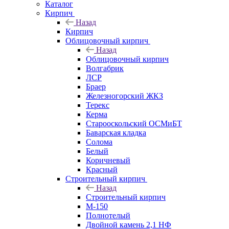
Каталог
Кирпич
Назад
Кирпич
Облицовочный кирпич
Назад
Облицовочный кирпич
Волгабрик
ЛСР
Браер
Железногорский ЖКЗ
Терекс
Керма
Старооскольский ОСМиБТ
Баварская кладка
Солома
Белый
Коричневый
Красный
Строительный кирпич
Назад
Строительный кирпич
М-150
Полнотелый
Двойной камень 2,1 НФ