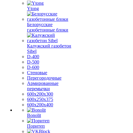
Ytong
Белорусские
газобетонные блоки
Калужский газобетон
Sibel
D-400
D-500
D-600
Стеновые
Перегородочные
Армированные
перемычки
600х200х300
600х250х375
600х200х400
Bonolit
Поритеп