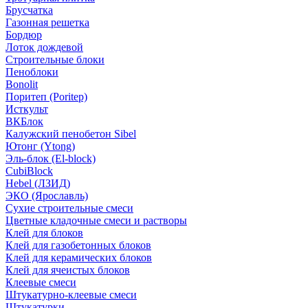
Брусчатка
Газонная решетка
Бордюр
Лоток дождевой
Строительные блоки
Пеноблоки
Bonolit
Поритеп (Poritep)
Исткульт
ВКБлок
Калужский пенобетон Sibel
Ютонг (Ytong)
Эль-блок (El-block)
CubiBlock
Hebel (ЛЗИД)
ЭКО (Ярославль)
Сухие строительные смеси
Цветные кладочные смеси и растворы
Клей для блоков
Клей для газобетонных блоков
Клей для керамических блоков
Клей для ячеистых блоков
Клеевые смеси
Штукатурно-клеевые смеси
Штукатурки