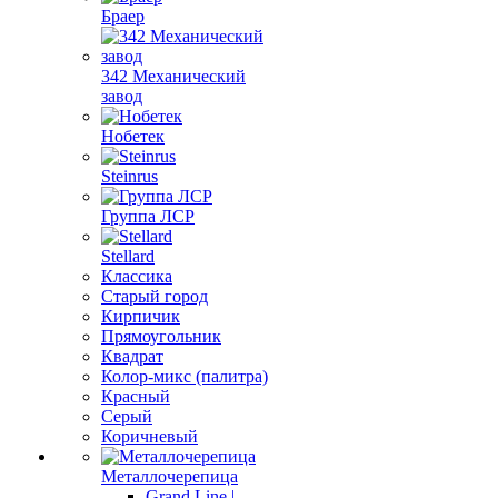
Браер
342 Механический
завод
Нобетек
Steinrus
Группа ЛСР
Stellard
Классика
Старый город
Кирпичик
Прямоугольник
Квадрат
Колор-микс (палитра)
Красный
Серый
Коричневый
Металлочерепица
Grand Line |