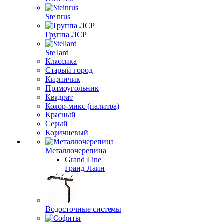
Steinrus
Группа ЛСР
Stellard
Классика
Старый город
Кирпичик
Прямоугольник
Квадрат
Колор-микс (палитра)
Красный
Серый
Коричневый
Металлочерепица
Grand Line |
Гранд Лайн
Водосточные системы