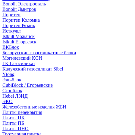
Bonolit Электросталь
Bonolit Дмитров
Поритеп
Поритеп Коломна
Поритеп Рязань
Исткульт
Istkult Можайск
Istkult Егорьевск
ВКБлок
Белорусские газосиликатные блоки
Могилевский КСИ
ГК Газосиликат
Калужский газосиликат Sibel
Ytong
Эль-блок
CubiBlock / Егорьевские
Стэнблок
Hebel ЛЗИД
ЭКО
Железобетонные изделия ЖБИ
Плиты перекрытия
Плиты ПК
Плиты ПБ
Плиты ПНО
Тротуарная плитка