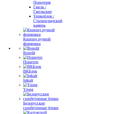
Поротерм
Гжель /
Гжельские
Термоблок /
Сталинградский
камень
Кирпич ручной
формовки
Bonolit
Поритеп
ВКБлок
Istkult
Ytong
Белорусские
газобетонные блоки