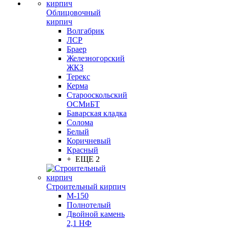
Облицовочный
кирпич
Волгабрик
ЛСР
Браер
Железногорский
ЖКЗ
Терекс
Керма
Старооскольский
ОСМиБТ
Баварская кладка
Солома
Белый
Коричневый
Красный
+ ЕЩЕ 2
Строительный кирпич
М-150
Полнотелый
Двойной камень
2,1 НФ