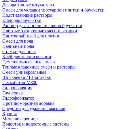
Декоративные штукатурки
Смеси для укладки тротуарной плитки и брусчатки
Подстилающие растворы
Клей для брусчатки
Раствор для заполнения швов брусчатки
Цветные затирочные смеси и затирки
Плиточный клей для плитки
Смеси для пола
Наливные полы
Стяжки для пола
Клей для теплоизоляции
Цементно-песчаные смеси
Теплые кладочные смеси и растворы
Смеси универсальные
Шпаклевки / Шпатлевки
Пескобетон М300
Гидроизоляция
Грунтовка
Гидрофобизатор
Противоморозная добавка
Средство для удаления высолов
Кровля
Металлочерепица
Водосток и водосточные системы