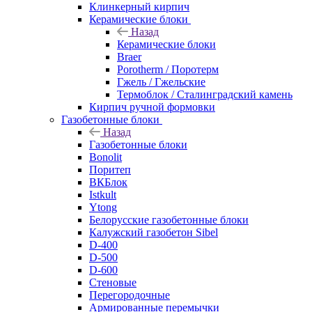
Клинкерный кирпич
Керамические блоки
Назад
Керамические блоки
Braer
Porotherm / Поротерм
Гжель / Гжельские
Термоблок / Сталинградский камень
Кирпич ручной формовки
Газобетонные блоки
Назад
Газобетонные блоки
Bonolit
Поритеп
ВКБлок
Istkult
Ytong
Белорусские газобетонные блоки
Калужский газобетон Sibel
D-400
D-500
D-600
Стеновые
Перегородочные
Армированные перемычки