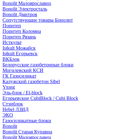
Bonolit Малоярославец
Bonolit Электросталь
Bonolit Дмитров
Сопутствующие товары Бонолит
Поритеп
Поритеп Коломна
Поритеп Рязань
Исткульт
Istkult Можайск
Istkult Егорьевск
ВКБлок
Белорусские газобетонные блоки
Могилевский КСИ
ГК Газосиликат
Калужский газобетон Sibel
Ytong
Эль-блок / El-block
Егорьевские CubiBlock / Cubi Block
Стэнблок
Hebel ЛЗИД
ЭКО
Газосиликатные блоки
Bonolit
Bonolit Старая Купавна
Bonolit Малоярославец