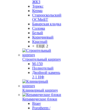
ЖКЗ
Терекс
Керма
Старооскольский
ОСМиБТ
Баварская кладка
Солома
Белый
Коричневый
Красный
+ ЕЩЕ 2
Строительный кирпич
М-150
Полнотелый
Двойной камень
2,1 НФ
Клинкерный кирпич
Керамические блоки
Braer
Porotherm /