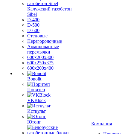
Калужский газобетон
Sibel
D-400
D-500
D-600
Стеновые
Перегородочные
Армированные
перемычки
600х200х300
600х250х375
600х200х400
Bonolit
Поритеп
VKBlock
Исткульт
Ютонг
Компания
Новости