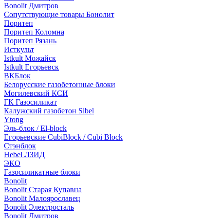
Bonolit Дмитров
Сопутствующие товары Бонолит
Поритеп
Поритеп Коломна
Поритеп Рязань
Исткульт
Istkult Можайск
Istkult Егорьевск
ВКБлок
Белорусские газобетонные блоки
Могилевский КСИ
ГК Газосиликат
Калужский газобетон Sibel
Ytong
Эль-блок / El-block
Егорьевские CubiBlock / Cubi Block
Стэнблок
Hebel ЛЗИД
ЭКО
Газосиликатные блоки
Bonolit
Bonolit Старая Купавна
Bonolit Малоярославец
Bonolit Электросталь
Bonolit Дмитров