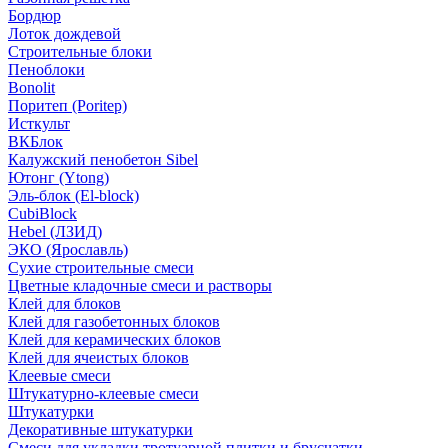
Бордюр
Лоток дождевой
Строительные блоки
Пеноблоки
Bonolit
Поритеп (Poritep)
Исткульт
ВКБлок
Калужский пенобетон Sibel
Ютонг (Ytong)
Эль-блок (El-block)
CubiBlock
Hebel (ЛЗИД)
ЭКО (Ярославль)
Сухие строительные смеси
Цветные кладочные смеси и растворы
Клей для блоков
Клей для газобетонных блоков
Клей для керамических блоков
Клей для ячеистых блоков
Клеевые смеси
Штукатурно-клеевые смеси
Штукатурки
Декоративные штукатурки
Смеси для укладки тротуарной плитки и брусчатки