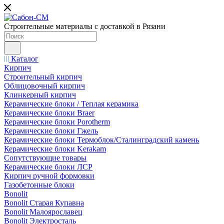
Строительные материалы с доставкой в Рязани
Каталог
Кирпич
Строительный кирпич
Облицовочный кирпич
Клинкерный кирпич
Керамические блоки / Теплая керамика
Керамические блоки Braer
Керамические блоки Porotherm
Керамические блоки Гжель
Керамические блоки Термоблок/Сталинградский камень
Керамические блоки Kerakam
Сопутствующие товары
Керамические блоки ЛСР
Кирпич ручной формовки
Газобетонные блоки
Bonolit
Bonolit Старая Купавна
Bonolit Малоярославец
Bonolit Электросталь