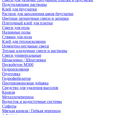
Подстилающие растворы
Клей для брусчатки
Раствор для заполнения швов брусчатки
Цветные затирочные смеси и затирки
Плиточный клей для плитки
Смеси для пола
Наливные полы
Стяжки для пола
Клей для теплоизоляции
Цементно-песчаные смеси
Теплые кладочные смеси и растворы
Смеси универсальные
Шпаклевки / Шпатлевки
Пескобетон М300
Гидроизоляция
Грунтовка
Гидрофобизатор
Противоморозная добавка
Средство для удаления высолов
Кровля
Металлочерепица
Водосток и водосточные системы
Софиты
Мягкая кровля / Гибкая черепица