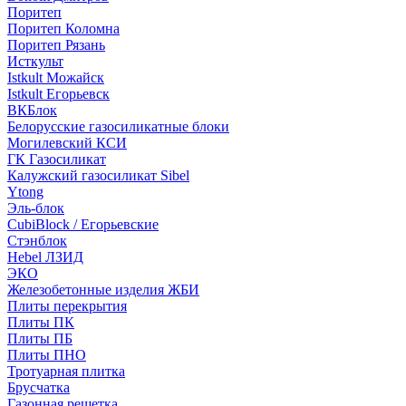
Поритеп
Поритеп Коломна
Поритеп Рязань
Исткульт
Istkult Можайск
Istkult Егорьевск
ВКБлок
Белорусские газосиликатные блоки
Могилевский КСИ
ГК Газосиликат
Калужский газосиликат Sibel
Ytong
Эль-блок
CubiBlock / Егорьевские
Стэнблок
Hebel ЛЗИД
ЭКО
Железобетонные изделия ЖБИ
Плиты перекрытия
Плиты ПК
Плиты ПБ
Плиты ПНО
Тротуарная плитка
Брусчатка
Газонная решетка