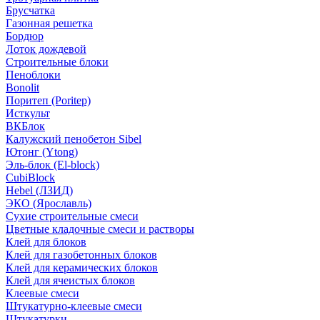
Брусчатка
Газонная решетка
Бордюр
Лоток дождевой
Строительные блоки
Пеноблоки
Bonolit
Поритеп (Poritep)
Исткульт
ВКБлок
Калужский пенобетон Sibel
Ютонг (Ytong)
Эль-блок (El-block)
CubiBlock
Hebel (ЛЗИД)
ЭКО (Ярославль)
Сухие строительные смеси
Цветные кладочные смеси и растворы
Клей для блоков
Клей для газобетонных блоков
Клей для керамических блоков
Клей для ячеистых блоков
Клеевые смеси
Штукатурно-клеевые смеси
Штукатурки