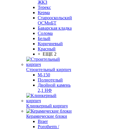
ЖКЗ
Терекс
Керма
Старооскольский
ОСМиБТ
Баварская кладка
Солома
Белый
Коричневый
Красный
+ ЕЩЕ 2
Строительный кирпич
М-150
Полнотелый
Двойной камень
2,1 НФ
Клинкерный кирпич
Керамические блоки
Braer
Porotherm /