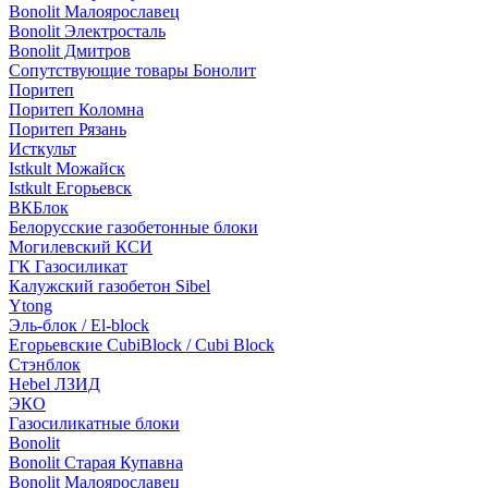
Bonolit Малоярославец
Bonolit Электросталь
Bonolit Дмитров
Сопутствующие товары Бонолит
Поритеп
Поритеп Коломна
Поритеп Рязань
Исткульт
Istkult Можайск
Istkult Егорьевск
ВКБлок
Белорусские газобетонные блоки
Могилевский КСИ
ГК Газосиликат
Калужский газобетон Sibel
Ytong
Эль-блок / El-block
Егорьевские CubiBlock / Cubi Block
Стэнблок
Hebel ЛЗИД
ЭКО
Газосиликатные блоки
Bonolit
Bonolit Старая Купавна
Bonolit Малоярославец