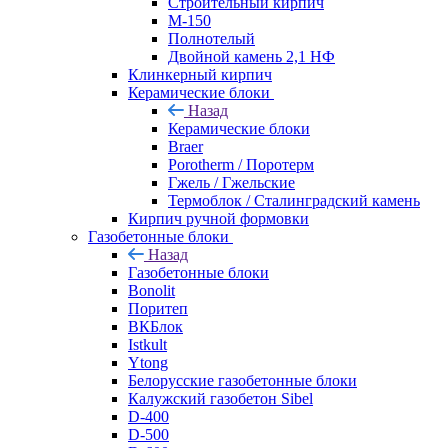
Строительный кирпич
М-150
Полнотелый
Двойной камень 2,1 НФ
Клинкерный кирпич
Керамические блоки
Назад
Керамические блоки
Braer
Porotherm / Поротерм
Гжель / Гжельские
Термоблок / Сталинградский камень
Кирпич ручной формовки
Газобетонные блоки
Назад
Газобетонные блоки
Bonolit
Поритеп
ВКБлок
Istkult
Ytong
Белорусские газобетонные блоки
Калужский газобетон Sibel
D-400
D-500