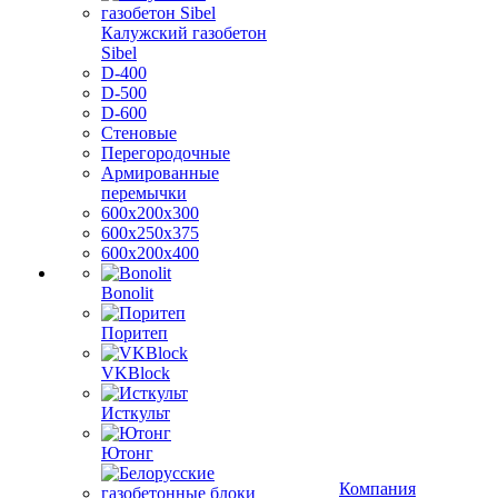
Калужский газобетон
Sibel
D-400
D-500
D-600
Стеновые
Перегородочные
Армированные
перемычки
600х200х300
600х250х375
600х200х400
Bonolit
Поритеп
VKBlock
Исткульт
Ютонг
Компания