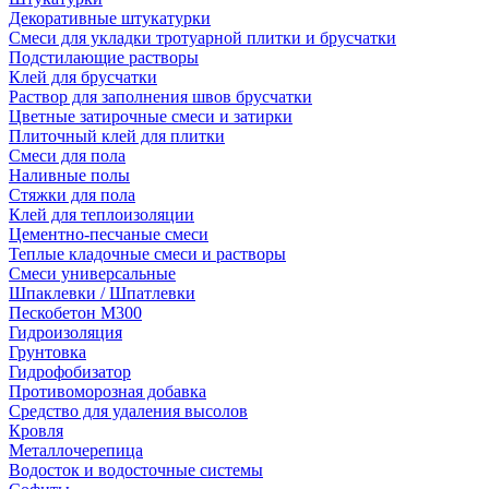
Декоративные штукатурки
Смеси для укладки тротуарной плитки и брусчатки
Подстилающие растворы
Клей для брусчатки
Раствор для заполнения швов брусчатки
Цветные затирочные смеси и затирки
Плиточный клей для плитки
Смеси для пола
Наливные полы
Стяжки для пола
Клей для теплоизоляции
Цементно-песчаные смеси
Теплые кладочные смеси и растворы
Смеси универсальные
Шпаклевки / Шпатлевки
Пескобетон М300
Гидроизоляция
Грунтовка
Гидрофобизатор
Противоморозная добавка
Средство для удаления высолов
Кровля
Металлочерепица
Водосток и водосточные системы