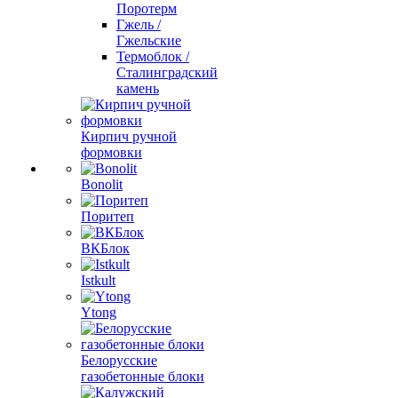
Поротерм
Гжель /
Гжельские
Термоблок /
Сталинградский
камень
Кирпич ручной
формовки
Bonolit
Поритеп
ВКБлок
Istkult
Ytong
Белорусские
газобетонные блоки