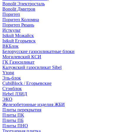
Bonolit Электросталь
Bonolit Дмитров
Поритеп
Поритеп Коломна
Поритеп Рязань
Исткульт
Istkult Можайск
Istkult Егорьевск
ВКБлок
Белорусские газосиликатные блоки
Могилевский КСИ
ГК Газосиликат
Калужский газосиликат Sibel
Ytong
Эль-блок
CubiBlock / Егорьевские
Стэнблок
Hebel ЛЗИД
ЭКО
Железобетонные изделия ЖБИ
Плиты перекрытия
Плиты ПК
Плиты ПБ
Плиты ПНО
Тротуарная плитка