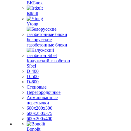
ВКБлок
Istkult
Ytong
Белорусские
газобетонные блоки
Калужский газобетон
Sibel
D-400
D-500
D-600
Стеновые
Перегородочные
Армированные
перемычки
600х200х300
600х250х375
600х200х400
Bonolit