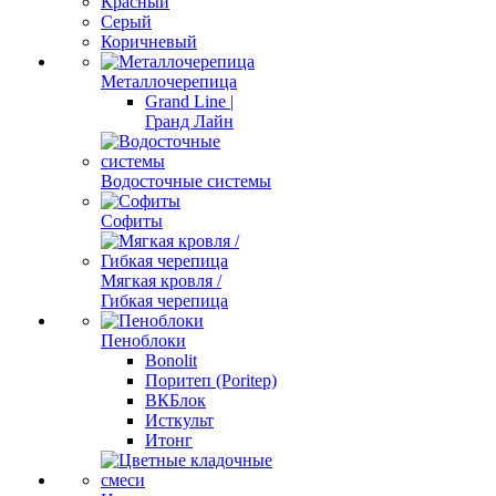
Красный
Серый
Коричневый
Металлочерепица
Grand Line |
Гранд Лайн
Водосточные системы
Софиты
Мягкая кровля /
Гибкая черепица
Пеноблоки
Bonolit
Поритеп (Poritep)
ВКБлок
Исткульт
Итонг