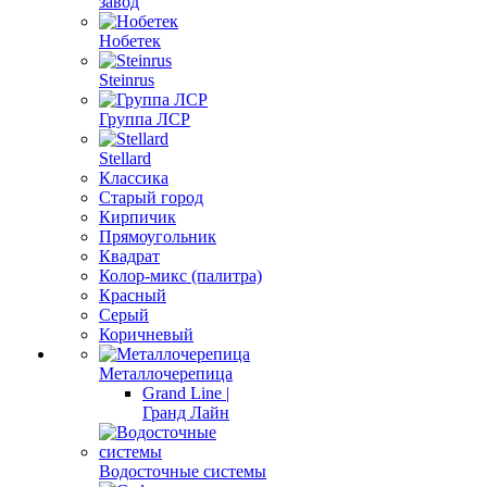
завод
Нобетек
Steinrus
Группа ЛСР
Stellard
Классика
Старый город
Кирпичик
Прямоугольник
Квадрат
Колор-микс (палитра)
Красный
Серый
Коричневый
Металлочерепица
Grand Line |
Гранд Лайн
Водосточные системы