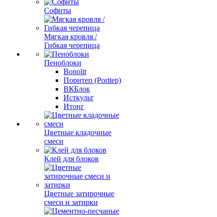
Софиты
Мягкая кровля /
Гибкая черепица
Пеноблоки
Bonolit
Поритеп (Poritep)
ВКБлок
Исткульт
Итонг
Цветные кладочные
смеси
Клей для блоков
Цветные затирочные
смеси и затирки