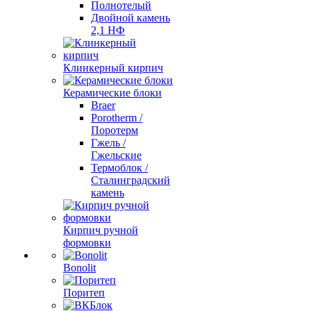
Полнотелый
Двойной камень
2,1 НФ
Клинкерный кирпич
Керамические блоки
Braer
Porotherm /
Поротерм
Гжель /
Гжельские
Термоблок /
Сталинградский
камень
Кирпич ручной
формовки
Bonolit
Поритеп