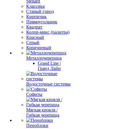
Stellard
Классика
Старый город
Кирпичик
Прямоугольник
Квадрат
Колор-микс (палитра)
Красный
Серый
Коричневый
Металлочерепица
Grand Line |
Гранд Лайн
Водосточные системы
Софиты
Мягкая кровля /
Гибкая черепица
Пеноблоки