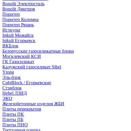
Bonolit Электросталь
Bonolit Дмитров
Поритеп
Поритеп Коломна
Поритеп Рязань
Исткульт
Istkult Можайск
Istkult Егорьевск
ВКБлок
Белорусские газосиликатные блоки
Могилевский КСИ
ГК Газосиликат
Калужский газосиликат Sibel
Ytong
Эль-блок
CubiBlock / Егорьевские
Стэнблок
Hebel ЛЗИД
ЭКО
Железобетонные изделия ЖБИ
Плиты перекрытия
Плиты ПК
Плиты ПБ
Плиты ПНО
Тротуарная плитка