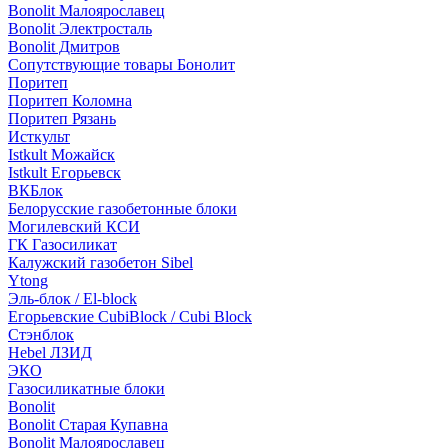
Bonolit Малоярославец
Bonolit Электросталь
Bonolit Дмитров
Сопутствующие товары Бонолит
Поритеп
Поритеп Коломна
Поритеп Рязань
Исткульт
Istkult Можайск
Istkult Егорьевск
ВКБлок
Белорусские газобетонные блоки
Могилевский КСИ
ГК Газосиликат
Калужский газобетон Sibel
Ytong
Эль-блок / El-block
Егорьевские CubiBlock / Cubi Block
Стэнблок
Hebel ЛЗИД
ЭКО
Газосиликатные блоки
Bonolit
Bonolit Старая Купавна
Bonolit Малоярославец