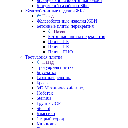
Белорусские газобетонные блоки
Калужский газобетон Sibel
Железобетонные изделия ЖБИ
Назад
Железобетонные изделия ЖБИ
Бетонные плиты перекрытия
Назад
Бетонные плиты перекрытия
Плиты ПБ
Плиты ПК
Плиты ПНО
Тротуарная плитка
Назад
Тротуарная плитка
Брусчатка
Газонная решетка
Браер
342 Механический завод
Нобетек
Steinrus
Группа ЛСР
Stellard
Классика
Старый город
Кирпичик