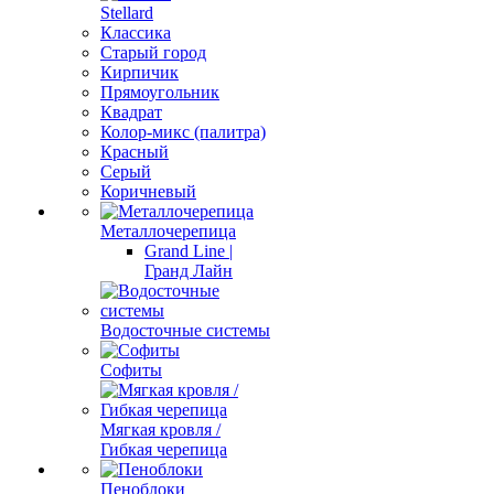
Stellard
Классика
Старый город
Кирпичик
Прямоугольник
Квадрат
Колор-микс (палитра)
Красный
Серый
Коричневый
Металлочерепица
Grand Line |
Гранд Лайн
Водосточные системы
Софиты
Мягкая кровля /
Гибкая черепица
Пеноблоки