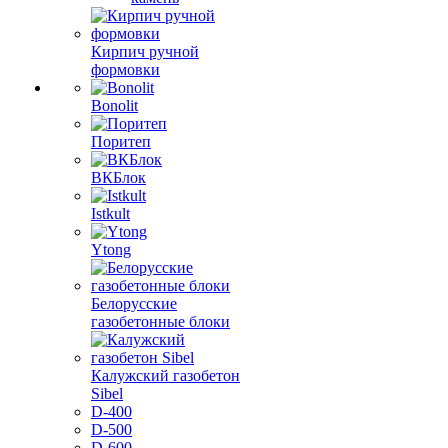
Кирпич ручной
формовки
Bonolit
Поритеп
ВКБлок
Istkult
Ytong
Белорусские
газобетонные блоки
Калужский газобетон
Sibel
D-400
D-500
D-600