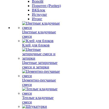
Bonolit
Поритеп (Poritep)
ВКБлок
Исткульт
Итонг
Цветные кладочные
смеси
Клей для блоков
Цветные затирочные
смеси и затирки
Цементно-песчаные
смеси
Теплые кладочные
смеси