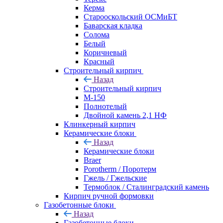
Керма
Старооскольский ОСМиБТ
Баварская кладка
Солома
Белый
Коричневый
Красный
Строительный кирпич
Назад
Строительный кирпич
М-150
Полнотелый
Двойной камень 2,1 НФ
Клинкерный кирпич
Керамические блоки
Назад
Керамические блоки
Braer
Porotherm / Поротерм
Гжель / Гжельские
Термоблок / Сталинградский камень
Кирпич ручной формовки
Газобетонные блоки
Назад
Газобетонные блоки