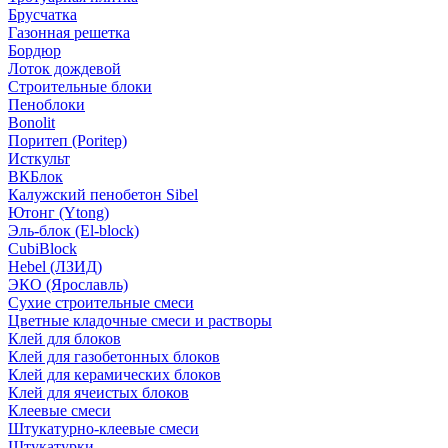
Брусчатка
Газонная решетка
Бордюр
Лоток дождевой
Строительные блоки
Пеноблоки
Bonolit
Поритеп (Poritep)
Исткульт
ВКБлок
Калужский пенобетон Sibel
Ютонг (Ytong)
Эль-блок (El-block)
CubiBlock
Hebel (ЛЗИД)
ЭКО (Ярославль)
Сухие строительные смеси
Цветные кладочные смеси и растворы
Клей для блоков
Клей для газобетонных блоков
Клей для керамических блоков
Клей для ячеистых блоков
Клеевые смеси
Штукатурно-клеевые смеси
Штукатурки