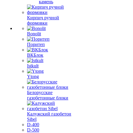
камень
Кирпич ручной
формовки
Bonolit
Поритеп
ВКБлок
Istkult
Ytong
Белорусские
газобетонные блоки
Калужский газобетон
Sibel
D-400
D-500