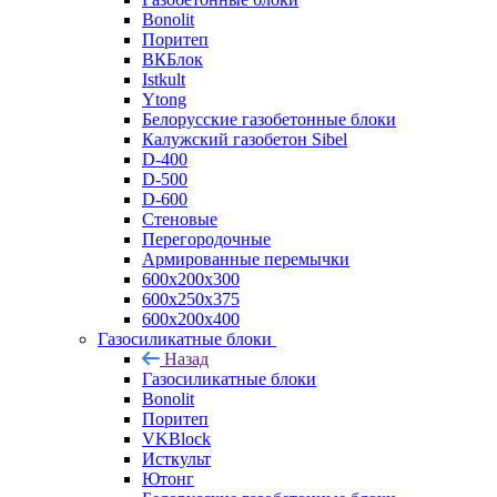
Bonolit
Поритеп
ВКБлок
Istkult
Ytong
Белорусские газобетонные блоки
Калужский газобетон Sibel
D-400
D-500
D-600
Стеновые
Перегородочные
Армированные перемычки
600х200х300
600х250х375
600х200х400
Газосиликатные блоки
Назад
Газосиликатные блоки
Bonolit
Поритеп
VKBlock
Исткульт
Ютонг