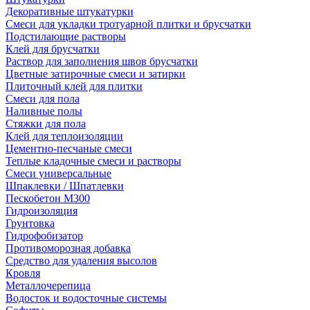
Декоративные штукатурки
Смеси для укладки тротуарной плитки и брусчатки
Подстилающие растворы
Клей для брусчатки
Раствор для заполнения швов брусчатки
Цветные затирочные смеси и затирки
Плиточный клей для плитки
Смеси для пола
Наливные полы
Стяжки для пола
Клей для теплоизоляции
Цементно-песчаные смеси
Теплые кладочные смеси и растворы
Смеси универсальные
Шпаклевки / Шпатлевки
Пескобетон М300
Гидроизоляция
Грунтовка
Гидрофобизатор
Противоморозная добавка
Средство для удаления высолов
Кровля
Металлочерепица
Водосток и водосточные системы