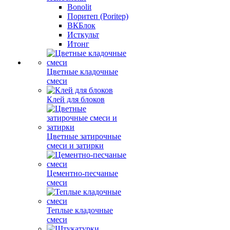
Bonolit
Поритеп (Poritep)
ВКБлок
Исткульт
Итонг
Цветные кладочные
смеси
Клей для блоков
Цветные затирочные
смеси и затирки
Цементно-песчаные
смеси
Теплые кладочные
смеси