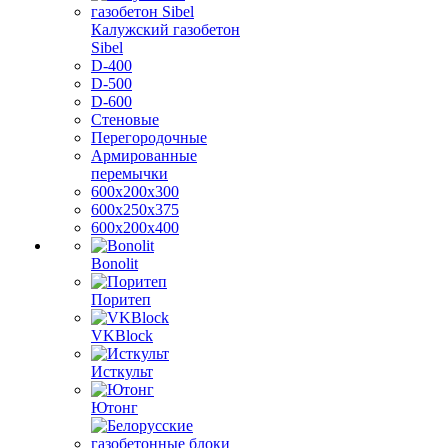
Калужский газобетон
Sibel
D-400
D-500
D-600
Стеновые
Перегородочные
Армированные
перемычки
600х200х300
600х250х375
600х200х400
Bonolit
Поритеп
VKBlock
Исткульт
Ютонг