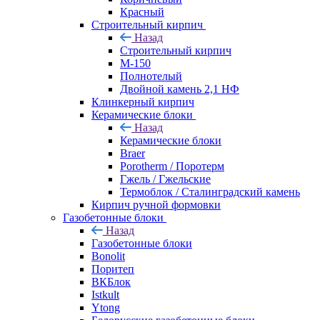
Красный
Строительный кирпич
Назад
Строительный кирпич
М-150
Полнотелый
Двойной камень 2,1 НФ
Клинкерный кирпич
Керамические блоки
Назад
Керамические блоки
Braer
Porotherm / Поротерм
Гжель / Гжельские
Термоблок / Сталинградский камень
Кирпич ручной формовки
Газобетонные блоки
Назад
Газобетонные блоки
Bonolit
Поритеп
ВКБлок
Istkult
Ytong