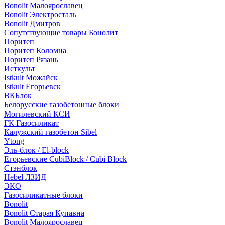
Bonolit Малоярославец
Bonolit Электросталь
Bonolit Дмитров
Сопутствующие товары Бонолит
Поритеп
Поритеп Коломна
Поритеп Рязань
Исткульт
Istkult Можайск
Istkult Егорьевск
ВКБлок
Белорусские газобетонные блоки
Могилевский КСИ
ГК Газосиликат
Калужский газобетон Sibel
Ytong
Эль-блок / El-block
Егорьевские CubiBlock / Cubi Block
Стэнблок
Hebel ЛЗИД
ЭКО
Газосиликатные блоки
Bonolit
Bonolit Старая Купавна
Bonolit Малоярославец