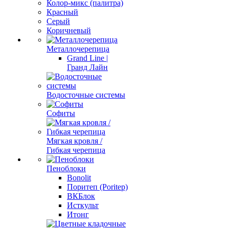
Колор-микс (палитра)
Красный
Серый
Коричневый
Металлочерепица
Grand Line |
Гранд Лайн
Водосточные системы
Софиты
Мягкая кровля /
Гибкая черепица
Пеноблоки
Bonolit
Поритеп (Poritep)
ВКБлок
Исткульт
Итонг