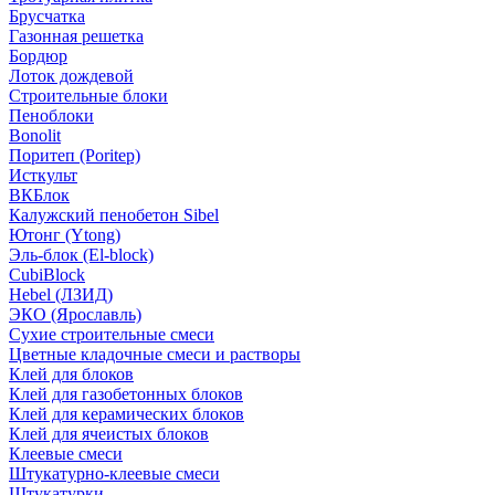
Брусчатка
Газонная решетка
Бордюр
Лоток дождевой
Строительные блоки
Пеноблоки
Bonolit
Поритеп (Poritep)
Исткульт
ВКБлок
Калужский пенобетон Sibel
Ютонг (Ytong)
Эль-блок (El-block)
CubiBlock
Hebel (ЛЗИД)
ЭКО (Ярославль)
Сухие строительные смеси
Цветные кладочные смеси и растворы
Клей для блоков
Клей для газобетонных блоков
Клей для керамических блоков
Клей для ячеистых блоков
Клеевые смеси
Штукатурно-клеевые смеси
Штукатурки