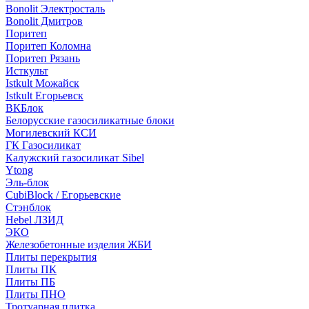
Bonolit Электросталь
Bonolit Дмитров
Поритеп
Поритеп Коломна
Поритеп Рязань
Исткульт
Istkult Можайск
Istkult Егорьевск
ВКБлок
Белорусские газосиликатные блоки
Могилевский КСИ
ГК Газосиликат
Калужский газосиликат Sibel
Ytong
Эль-блок
CubiBlock / Егорьевские
Стэнблок
Hebel ЛЗИД
ЭКО
Железобетонные изделия ЖБИ
Плиты перекрытия
Плиты ПК
Плиты ПБ
Плиты ПНО
Тротуарная плитка