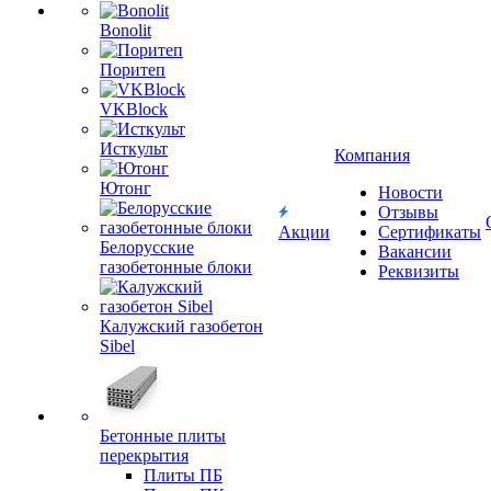
Bonolit
Поритеп
VKBlock
Исткульт
Компания
Ютонг
Новости
Отзывы
Акции
Сертификаты
Белорусские
Вакансии
газобетонные блоки
Реквизиты
Калужский газобетон
Sibel
Бетонные плиты
перекрытия
Плиты ПБ