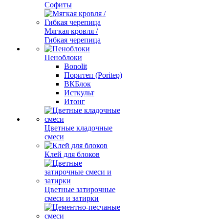
Софиты
Мягкая кровля /
Гибкая черепица
Пеноблоки
Bonolit
Поритеп (Poritep)
ВКБлок
Исткульт
Итонг
Цветные кладочные
смеси
Клей для блоков
Цветные затирочные
смеси и затирки