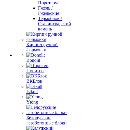
Поротерм
Гжель /
Гжельские
Термоблок /
Сталинградский
камень
Кирпич ручной
формовки
Bonolit
Поритеп
ВКБлок
Istkult
Ytong
Белорусские
газобетонные блоки