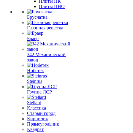
Плиты ПК
Плиты ПНО
Брусчатка
Газонная решетка
Браер
342 Механический
завод
Нобетек
Steinrus
Группа ЛСР
Stellard
Классика
Старый город
Кирпичик
Прямоугольник
Квадрат