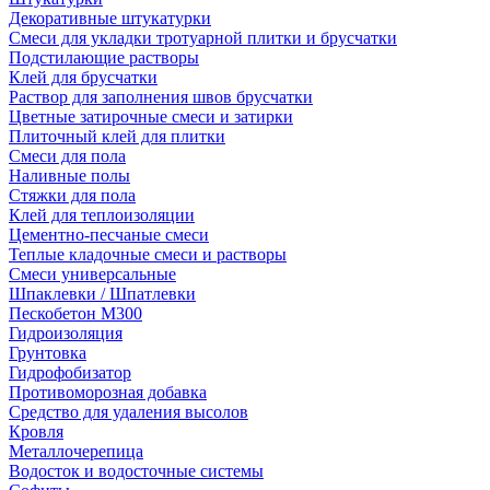
Декоративные штукатурки
Смеси для укладки тротуарной плитки и брусчатки
Подстилающие растворы
Клей для брусчатки
Раствор для заполнения швов брусчатки
Цветные затирочные смеси и затирки
Плиточный клей для плитки
Смеси для пола
Наливные полы
Стяжки для пола
Клей для теплоизоляции
Цементно-песчаные смеси
Теплые кладочные смеси и растворы
Смеси универсальные
Шпаклевки / Шпатлевки
Пескобетон М300
Гидроизоляция
Грунтовка
Гидрофобизатор
Противоморозная добавка
Средство для удаления высолов
Кровля
Металлочерепица
Водосток и водосточные системы