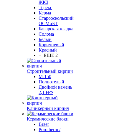
ЖКЗ
Терекс
Керма
Старооскольский
ОСМиБТ
Баварская кладка
Солома
Белый
Коричневый
Красный
+ ЕЩЕ 2
Строительный кирпич
М-150
Полнотелый
Двойной камень
2,1 НФ
Клинкерный кирпич
Керамические блоки
Braer
Porotherm /