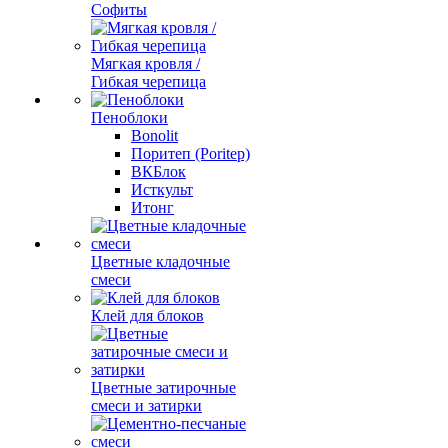
Софиты
Мягкая кровля /
Гибкая черепица
Пеноблоки
Bonolit
Поритеп (Poritep)
ВКБлок
Исткульт
Итонг
Цветные кладочные
смеси
Клей для блоков
Цветные затирочные
смеси и затирки