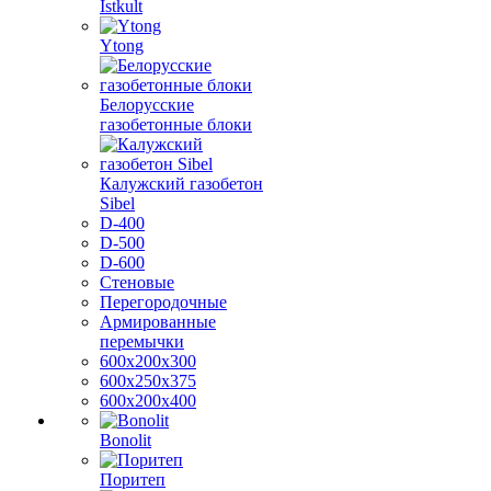
Istkult
Ytong
Белорусские
газобетонные блоки
Калужский газобетон
Sibel
D-400
D-500
D-600
Стеновые
Перегородочные
Армированные
перемычки
600х200х300
600х250х375
600х200х400
Bonolit
Поритеп