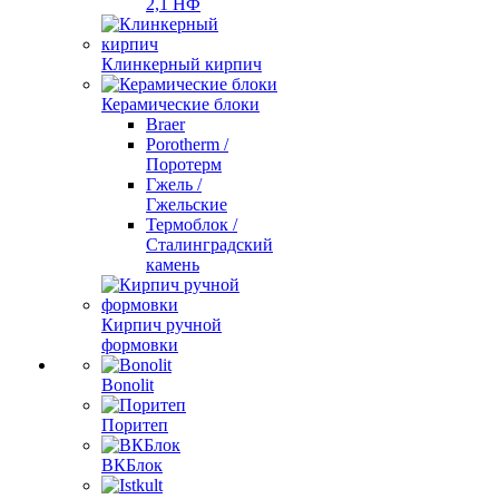
2,1 НФ
Клинкерный кирпич
Керамические блоки
Braer
Porotherm /
Поротерм
Гжель /
Гжельские
Термоблок /
Сталинградский
камень
Кирпич ручной
формовки
Bonolit
Поритеп
ВКБлок