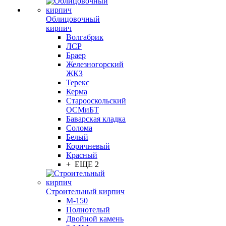
Облицовочный
кирпич
Волгабрик
ЛСР
Браер
Железногорский
ЖКЗ
Терекс
Керма
Старооскольский
ОСМиБТ
Баварская кладка
Солома
Белый
Коричневый
Красный
+ ЕЩЕ 2
Строительный кирпич
М-150
Полнотелый
Двойной камень