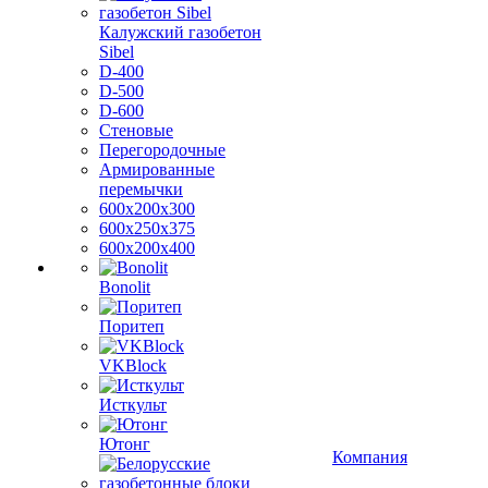
Калужский газобетон
Sibel
D-400
D-500
D-600
Стеновые
Перегородочные
Армированные
перемычки
600х200х300
600х250х375
600х200х400
Bonolit
Поритеп
VKBlock
Исткульт
Ютонг
Компания