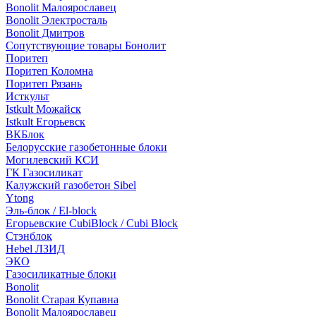
Bonolit Малоярославец
Bonolit Электросталь
Bonolit Дмитров
Сопутствующие товары Бонолит
Поритеп
Поритеп Коломна
Поритеп Рязань
Исткульт
Istkult Можайск
Istkult Егорьевск
ВКБлок
Белорусские газобетонные блоки
Могилевский КСИ
ГК Газосиликат
Калужский газобетон Sibel
Ytong
Эль-блок / El-block
Егорьевские CubiBlock / Cubi Block
Стэнблок
Hebel ЛЗИД
ЭКО
Газосиликатные блоки
Bonolit
Bonolit Старая Купавна
Bonolit Малоярославец