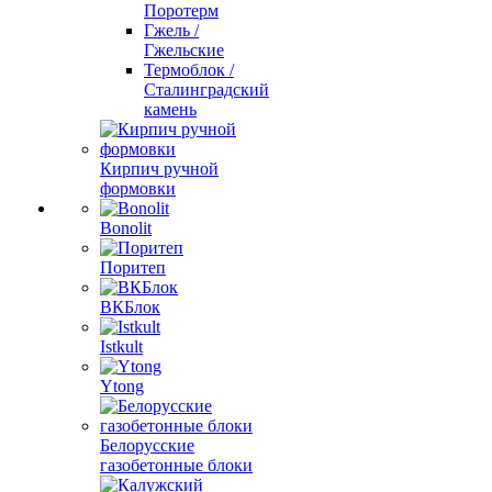
Поротерм
Гжель /
Гжельские
Термоблок /
Сталинградский
камень
Кирпич ручной
формовки
Bonolit
Поритеп
ВКБлок
Istkult
Ytong
Белорусские
газобетонные блоки