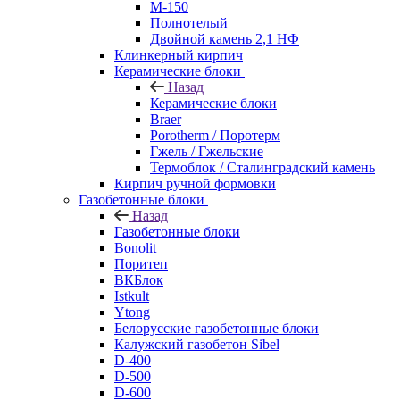
М-150
Полнотелый
Двойной камень 2,1 НФ
Клинкерный кирпич
Керамические блоки
Назад
Керамические блоки
Braer
Porotherm / Поротерм
Гжель / Гжельские
Термоблок / Сталинградский камень
Кирпич ручной формовки
Газобетонные блоки
Назад
Газобетонные блоки
Bonolit
Поритеп
ВКБлок
Istkult
Ytong
Белорусские газобетонные блоки
Калужский газобетон Sibel
D-400
D-500
D-600