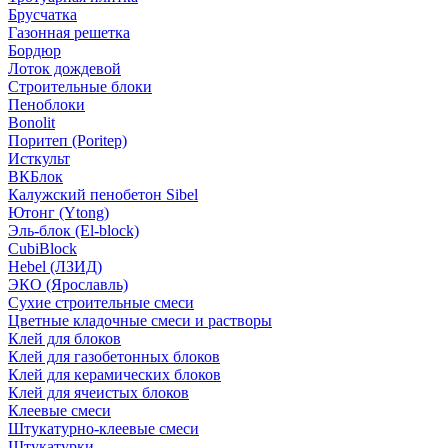
Брусчатка
Газонная решетка
Бордюр
Лоток дождевой
Строительные блоки
Пеноблоки
Bonolit
Поритеп (Poritep)
Исткульт
ВКБлок
Калужский пенобетон Sibel
Ютонг (Ytong)
Эль-блок (El-block)
CubiBlock
Hebel (ЛЗИД)
ЭКО (Ярославль)
Сухие строительные смеси
Цветные кладочные смеси и растворы
Клей для блоков
Клей для газобетонных блоков
Клей для керамических блоков
Клей для ячеистых блоков
Клеевые смеси
Штукатурно-клеевые смеси
Штукатурки