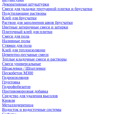
Декоративные штукатурки
Смеси для укладки тротуарной плитки и брусчатки
Подстилающие растворы
Клей для брусчатки
Раствор для заполнения швов брусчатки
Цветные затирочные смеси и затирки
Плиточный клей для плитки
Смеси для пола
Наливные полы
Стяжки для пола
Клей для теплоизоляции
Цементно-песчаные смеси
Теплые кладочные смеси и растворы
Смеси универсальные
Шпаклевки / Шпатлевки
Пескобетон М300
Гидроизоляция
Грунтовка
Гидрофобизатор
Противоморозная добавка
Средство для удаления высолов
Кровля
Металлочерепица
Водосток и водосточные системы