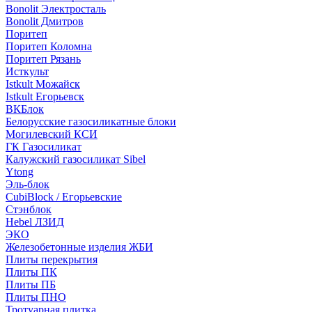
Bonolit Электросталь
Bonolit Дмитров
Поритеп
Поритеп Коломна
Поритеп Рязань
Исткульт
Istkult Можайск
Istkult Егорьевск
ВКБлок
Белорусские газосиликатные блоки
Могилевский КСИ
ГК Газосиликат
Калужский газосиликат Sibel
Ytong
Эль-блок
CubiBlock / Егорьевские
Стэнблок
Hebel ЛЗИД
ЭКО
Железобетонные изделия ЖБИ
Плиты перекрытия
Плиты ПК
Плиты ПБ
Плиты ПНО
Тротуарная плитка