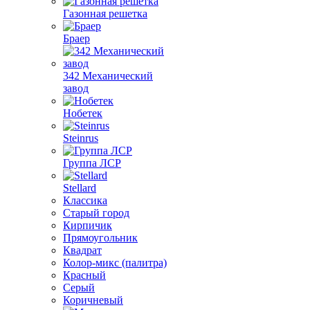
Газонная решетка
Браер
342 Механический
завод
Нобетек
Steinrus
Группа ЛСР
Stellard
Классика
Старый город
Кирпичик
Прямоугольник
Квадрат
Колор-микс (палитра)
Красный
Серый
Коричневый