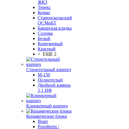
ЖКЗ
Терекс
Керма
Старооскольский
ОСМиБТ
Баварская кладка
Солома
Белый
Коричневый
Красный
+ ЕЩЕ 2
Строительный кирпич
М-150
Полнотелый
Двойной камень
2,1 НФ
Клинкерный кирпич
Керамические блоки
Braer
Porotherm /