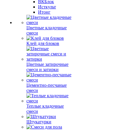
ВКБлок
Исткульт
Итонг
Цветные кладочные
смеси
Клей для блоков
Цветные затирочные
смеси и затирки
Цементно-песчаные
смеси
Теплые кладочные
смеси
Штукатурки