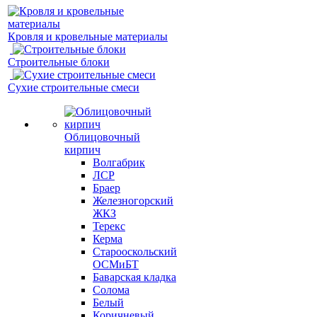
Кровля и кровельные материалы
Строительные блоки
Сухие строительные смеси
Облицовочный
кирпич
Волгабрик
ЛСР
Браер
Железногорский
ЖКЗ
Терекс
Керма
Старооскольский
ОСМиБТ
Баварская кладка
Солома
Белый
Коричневый