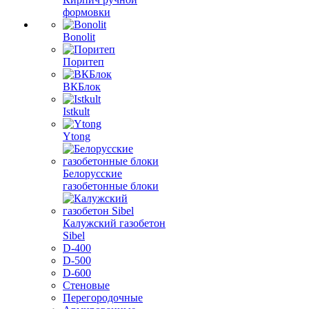
формовки
Bonolit
Поритеп
ВКБлок
Istkult
Ytong
Белорусские
газобетонные блоки
Калужский газобетон
Sibel
D-400
D-500
D-600
Стеновые
Перегородочные