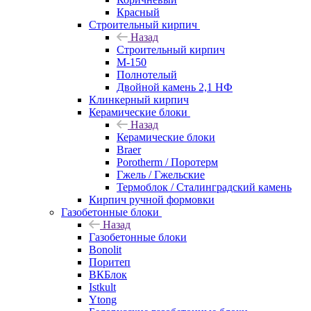
Красный
Строительный кирпич
Назад
Строительный кирпич
М-150
Полнотелый
Двойной камень 2,1 НФ
Клинкерный кирпич
Керамические блоки
Назад
Керамические блоки
Braer
Porotherm / Поротерм
Гжель / Гжельские
Термоблок / Сталинградский камень
Кирпич ручной формовки
Газобетонные блоки
Назад
Газобетонные блоки
Bonolit
Поритеп
ВКБлок
Istkult
Ytong