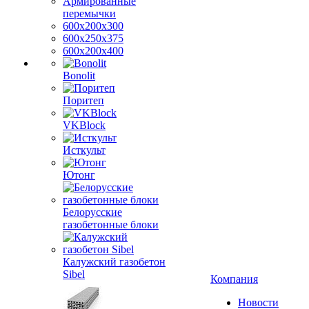
Армированные
перемычки
600х200х300
600х250х375
600х200х400
Bonolit
Поритеп
VKBlock
Исткульт
Ютонг
Белорусские
газобетонные блоки
Калужский газобетон
Sibel
Компания
Новости