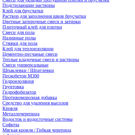
Подстилающие растворы
Клей для брусчатки
Раствор для заполнения швов брусчатки
Цветные затирочные смеси и затирки
Плиточный клей для плитки
Смеси для пола
Наливные полы
Стяжки для пола
Клей для теплоизоляции
Цементно-песчаные смеси
Теплые кладочные смеси и растворы
Смеси универсальные
Шпаклевки / Шпатлевки
Пескобетон М300
Гидроизоляция
Грунтовка
Гидрофобизатор
Противоморозная добавка
Средство для удаления высолов
Кровля
Металлочерепица
Водосток и водосточные системы
Софиты
Мягкая кровля / Гибкая черепица