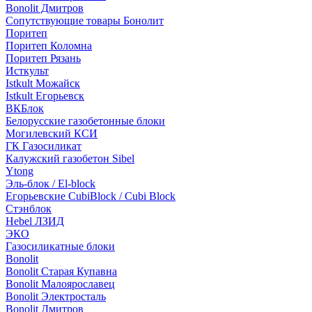
Bonolit Дмитров
Сопутствующие товары Бонолит
Поритеп
Поритеп Коломна
Поритеп Рязань
Исткульт
Istkult Можайск
Istkult Егорьевск
ВКБлок
Белорусские газобетонные блоки
Могилевский КСИ
ГК Газосиликат
Калужский газобетон Sibel
Ytong
Эль-блок / El-block
Егорьевские CubiBlock / Cubi Block
Стэнблок
Hebel ЛЗИД
ЭКО
Газосиликатные блоки
Bonolit
Bonolit Старая Купавна
Bonolit Малоярославец
Bonolit Электросталь
Bonolit Дмитров