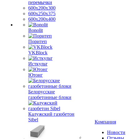
перемычки
600х200х300
600х250х375
600х200х400
Bonolit
Поритеп
VKBlock
Исткульт
Ютонг
Белорусские
газобетонные блоки
Калужский газобетон
Sibel
Компания
Новости
Отзывы