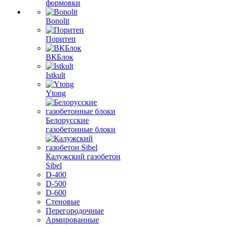
формовки
Bonolit
Поритеп
ВКБлок
Istkult
Ytong
Белорусские
газобетонные блоки
Калужский газобетон
Sibel
D-400
D-500
D-600
Стеновые
Перегородочные
Армированные