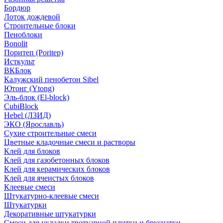
Бордюр
Лоток дождевой
Строительные блоки
Пеноблоки
Bonolit
Поритеп (Poritep)
Исткульт
ВКБлок
Калужский пенобетон Sibel
Ютонг (Ytong)
Эль-блок (El-block)
CubiBlock
Hebel (ЛЗИД)
ЭКО (Ярославль)
Сухие строительные смеси
Цветные кладочные смеси и растворы
Клей для блоков
Клей для газобетонных блоков
Клей для керамических блоков
Клей для ячеистых блоков
Клеевые смеси
Штукатурно-клеевые смеси
Штукатурки
Декоративные штукатурки
Смеси для укладки тротуарной плитки и брусчатки