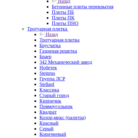
Назад
Бетонные плиты перекрытия
Плиты ПБ
Плиты ПК
Плиты ПНО
Тротуарная плитка
Назад
Тротуарная плитка
Брусчатка
Газонная решетка
Браер
342 Механический завод
Нобетек
Steinrus
Группа ЛСР
Stellard
Классика
Старый город
Кирпичик
Прямоугольник
Квадрат
Колор-микс (палитра)
Красный
Серый
Коричневый