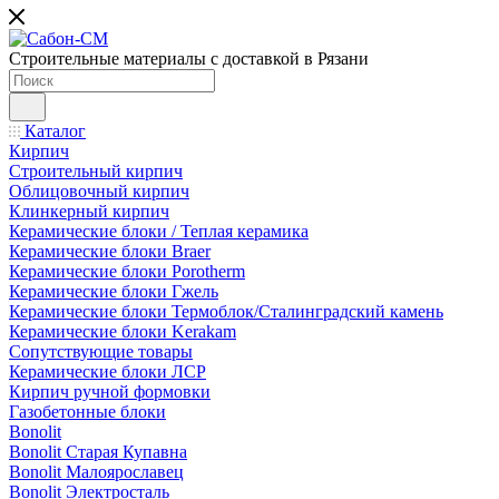
Строительные материалы с доставкой в Рязани
Каталог
Кирпич
Строительный кирпич
Облицовочный кирпич
Клинкерный кирпич
Керамические блоки / Теплая керамика
Керамические блоки Braer
Керамические блоки Porotherm
Керамические блоки Гжель
Керамические блоки Термоблок/Сталинградский камень
Керамические блоки Kerakam
Сопутствующие товары
Керамические блоки ЛСР
Кирпич ручной формовки
Газобетонные блоки
Bonolit
Bonolit Старая Купавна
Bonolit Малоярославец
Bonolit Электросталь