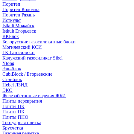
Поритеп
Поритеп Коломна
Поритеп Рязань
Исткульт
Istkult Можайск
Istkult Егорьевск
ВКБлок
Белорусские газосиликатные блоки
Могилевский КСИ
ГК Газосиликат
Калужский газосиликат Sibel
Ytong
Эль-блок
CubiBlock / Егорьевские
Стэнблок
Hebel ЛЗИД
ЭКО
Железобетонные изделия ЖБИ
Плиты перекрытия
Плиты ПК
Плиты ПБ
Плиты ПНО
Тротуарная плитка
Брусчатка
Газонная решетка