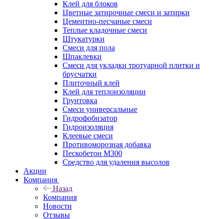
Клей для блоков
Цветные затирочные смеси и затирки
Цементно-песчаные смеси
Теплые кладочные смеси
Штукатурки
Смеси для пола
Шпаклевки
Смеси для укладки тротуарной плитки и
брусчатки
Плиточный клей
Клей для теплоизоляции
Грунтовка
Смеси универсальные
Гидрофобизатор
Гидроизоляция
Клеевые смеси
Противоморозная добавка
Пескобетон М300
Средство для удаления высолов
Акции
Компания
Назад
Компания
Новости
Отзывы