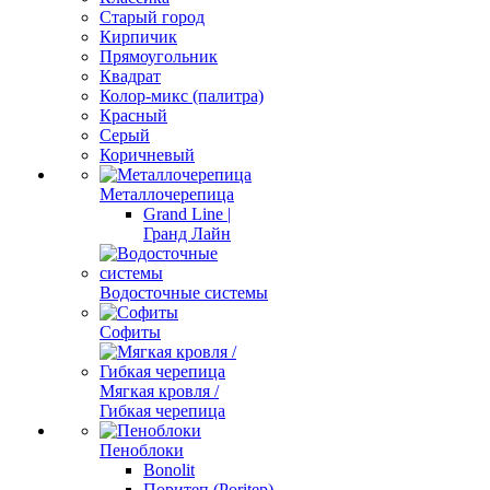
Старый город
Кирпичик
Прямоугольник
Квадрат
Колор-микс (палитра)
Красный
Серый
Коричневый
Металлочерепица
Grand Line |
Гранд Лайн
Водосточные системы
Софиты
Мягкая кровля /
Гибкая черепица
Пеноблоки
Bonolit
Поритеп (Poritep)